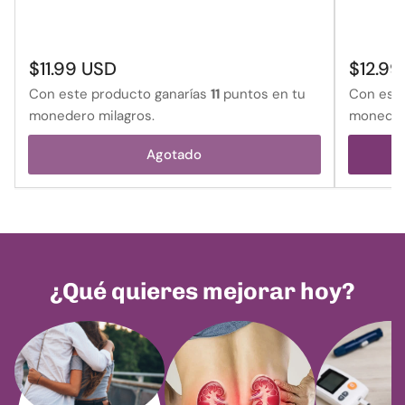
Precio
Precio
$11.99 USD
$12.99
regular
regular
Con este producto ganarías
11
puntos en tu
Con este
monedero milagros.
monedero
Agotado
¿Qué quieres mejorar hoy?