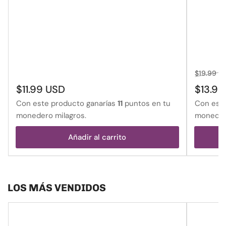
Precio
$19.99 U
regular
Precio
$11.99 USD
$13.99
regular
Con este producto ganarías
11
puntos en tu
Con este
monedero milagros.
monedero
Añadir al carrito
LOS MÁS VENDIDOS